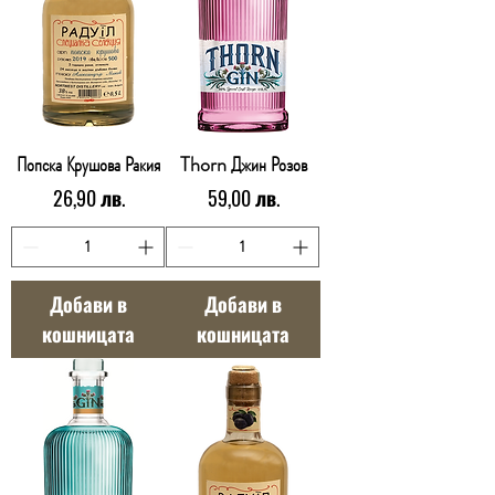
Попска Крушова Ракия
Thorn Джин Розов
Цена
Цена
26,90 лв.
59,00 лв.
Добави в
Добави в
кошницата
кошницата