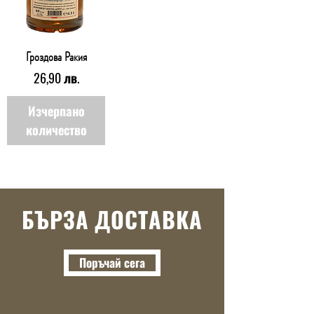
Гроздова Ракия
Цена
26,90 лв.
Изчерпано
количество
БЪРЗА ДОСТАВКА
Поръчай сега